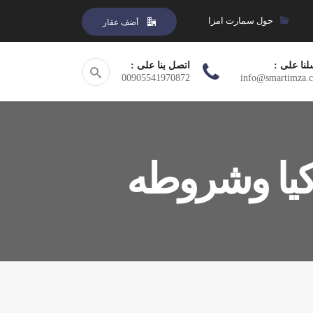
حول سمارت امزا
أضف عقار
لنا على :
اتصل بنا على :
00905541970872
info@smartimza.
ركيا وشروطه