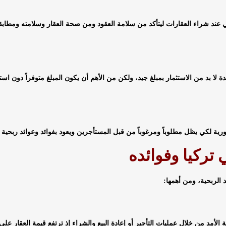
ي عند شراء العقارات ليتأكد من سلامة العقود ومن صحة العقار وسلامته ومطابق
ة لا بد من الاستثمار بمبلغ جيد، ولكن من الأهم أن يكون المبلغ متوفراً دون استد
رية لكي يظل مطلوباً ومرغوباً من قبل المستأجرين ويعود بفوائد وعوائد ربحية أ
 تركيا وفوائده
د الربحية، ومن أهمها:
الأمد من خلال عمليات التأجير أو إعادة البيع والشراء إذ ترتفع قيمة العقار على